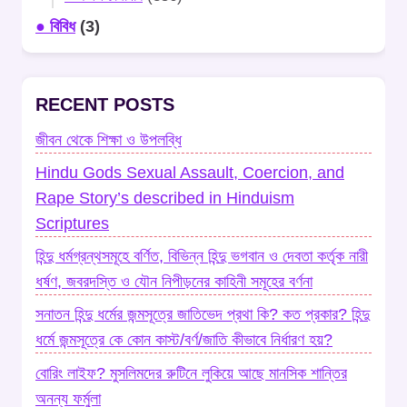
● বিবিধ
(3)
RECENT POSTS
জীবন থেকে শিক্ষা ও উপলব্ধি
Hindu Gods Sexual Assault, Coercion, and
Rape Story’s described in Hinduism
Scriptures
হিন্দু ধর্মগ্রন্থসমূহে বর্ণিত, বিভিন্ন হিন্দু ভগবান ও দেবতা কর্তৃক নারী
ধর্ষণ, জবরদস্তি ও যৌন নিপীড়নের কাহিনী সমূহের বর্ণনা
সনাতন হিন্দু ধর্মের জন্মসূত্রে জাতিভেদ প্রথা কি? কত প্রকার? হিন্দু
ধর্মে জন্মসূত্রে কে কোন কাস্ট/বর্ণ/জাতি কীভাবে নির্ধারণ হয়?
বোরিং লাইফ? মুসলিমদের রুটিনে লুকিয়ে আছে মানসিক শান্তির
অনন্য ফর্মুলা