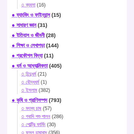
○ ব্যবসা
(16)
● ব্যাংকিং ও ফাইন্যান্স
(15)
● সাধারণ জ্ঞান
(31)
● ইতিহাস ও জীবনী
(28)
● শিক্ষা ও লেখাপড়া
(144)
● প্রকৌশল বিদ্যা
(11)
● ধর্ম ও আধ্যাত্মিকতা
(405)
○ হিন্দুধর্ম
(21)
○ বৌদ্ধধর্ম
(1)
○ ইসলাম
(382)
● কৃষি ও প্রাণিসম্পদ
(793)
○ মৎস্য চাষ
(57)
○ গবাদি পশু পালন
(286)
○ পোল্ট্রি ফার্মিং
(30)
○ ফসল চাষাবাদ
(356)