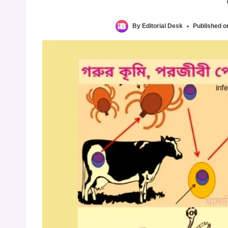
By
Editorial Desk
Published o