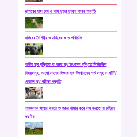
ছাগলের ঘাস চাষ ও ঘাস ছাড়া ছাগল পালন পদ্ধতি
মহিষের বৈশিষ্ট্য ও মহিষের জাত পরিচিতি
গাভীর দুধ বৃদ্ধিতে বা গরুর দুধ উৎপাদন বৃদ্ধিতে নির্ভরশীল
বিষয়সমূহ, ভালো মানের বিশুদ্ধ দুধ উৎপাদনের শর্ত সমূহ ও খাাঁটি/
ভেজাল দুধ পরীক্ষা পদ্ধতি
লাভজনক খামার করতে ও গরুর খামার করে লস করতে না চাইলে
করণীয়