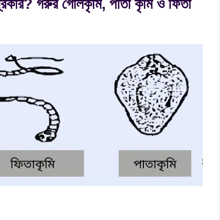
প্রকার? গরুর গোলকৃমি, পাতা কৃমি ও ফিতা