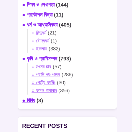
● শিক্ষা ও লেখাপড়া
(144)
● প্রকৌশল বিদ্যা
(11)
● ধর্ম ও আধ্যাত্মিকতা
(405)
○ হিন্দুধর্ম
(21)
○ বৌদ্ধধর্ম
(1)
○ ইসলাম
(382)
● কৃষি ও প্রাণিসম্পদ
(793)
○ মৎস্য চাষ
(57)
○ গবাদি পশু পালন
(286)
○ পোল্ট্রি ফার্মিং
(30)
○ ফসল চাষাবাদ
(356)
● বিবিধ
(3)
RECENT POSTS