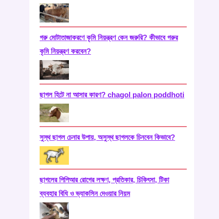
গরু মোটাতাজাকরণে কৃমি নিয়ন্ত্রণ কেন জরুরি? কীভাবে গরুর
কৃমি নিয়ন্ত্রণ করবেন?
ছাগল হিটে না আসার কারণ? chagol palon poddhoti
সুস্থ ছাগল চেনার উপায়, অসুস্থ ছাগলকে চিনবেন কিভাবে?
ছাগলের পিপিআর রোগের লক্ষণ, প্রতিকার, চিকিৎসা, টিকা
ব্যবহার বিধি ও ভ্যাকসিন দেওয়ার নিয়ম