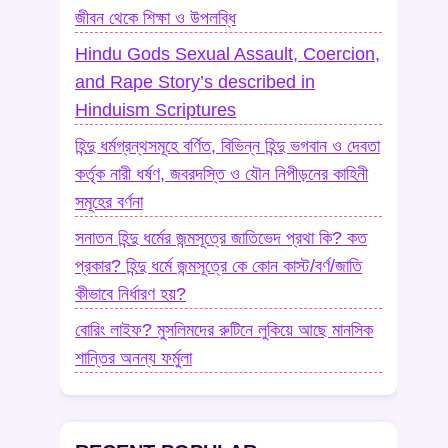
জীবন থেকে শিক্ষা ও উপলব্ধি
Hindu Gods Sexual Assault, Coercion,
and Rape Story’s described in
Hinduism Scriptures
হিন্দু ধর্মগ্রন্থসমূহে বর্ণিত, বিভিন্ন হিন্দু ভগবান ও দেবতা
কর্তৃক নারী ধর্ষণ, জবরদস্তি ও যৌন নিপীড়নের কাহিনী
সমূহের বর্ণনা
সনাতন হিন্দু ধর্মের জন্মসূত্রে জাতিভেদ প্রথা কি? কত
প্রকার? হিন্দু ধর্মে জন্মসূত্রে কে কোন কাস্ট/বর্ণ/জাতি
কীভাবে নির্ধারণ হয়?
বোরিং লাইফ? মুসলিমদের রুটিনে লুকিয়ে আছে মানসিক
শান্তির অনন্য ফর্মুলা