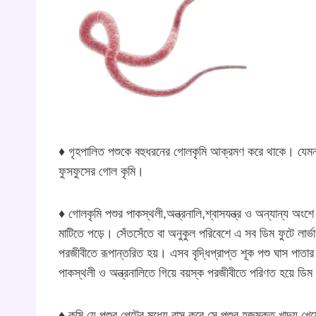
♦ গৃহপালিত পশুকে বহুধরনের গোলকৃমি আক্রমণ করে থাকে। যেমন- প
ফুসফুসের গোল কৃমি।
♦ গোলকৃমি পশুর পাকস্থলী,অন্ত্রনালি,শ্বাসযন্ত্র ও অন্যান্য অং
মাটিতে পড়ে। সেঁতসেঁতে বা অনুকুল পরিবেশে এ সব ডিম ফুটে লার্ভা
পরজীবীতে রূপান্তরিত হয়। এসব বৃদ্ধিপ্রাপ্ত শূক পশু ঘাস পাতা
পাকস্থলী ও অন্ত্রনালিতে গিয়ে বয়স্ক পরজীবীতে পরিণত হয়ে ডি
♦ কৃমি যে পশুর পেটের মধ্যে বাস করে সে পশুর হজমকৃত খাদ্য খেয়ে