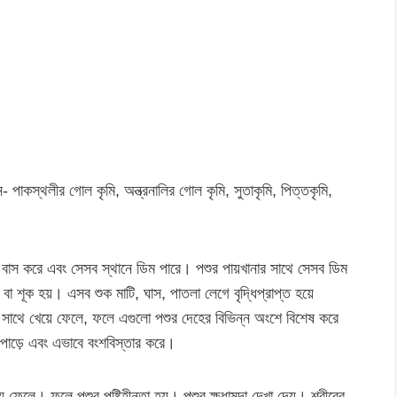
াকস্থলীর গোল কৃমি, অন্ত্রনালির গোল কৃমি, সুতাকৃমি, পিত্তকৃমি,
শে বাস করে এবং সেসব স্থানে ডিম পারে। পশুর পায়খানার সাথে সেসব ডিম
 বা শূক হয়। এসব শুক মাটি, ঘাস, পাতলা লেগে বৃদ্ধিপ্রাপ্ত হয়ে
র সাথে খেয়ে ফেলে, ফলে এগুলো পশুর দেহের বিভিন্ন অংশে বিশেষ করে
ম পাড়ে এবং এভাবে বংশবিস্তার করে।
 ফেলে। ফলে পশুর পুষ্টিহীনতা হয়। পশুর ক্ষুধামন্দা দেখা দেয়। শরীরের