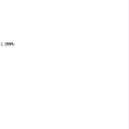
য়। যেমন-