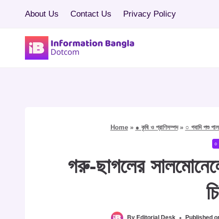
Skip
About Us
Contact Us
Privacy Policy
to
content
Home
»
● কৃষি ও প্রাণিসম্পদ
»
○ গবাদি পশু পা
○ 
গরু-ছাগলের সালমোনেল
চ
By
Editorial Desk
Published o