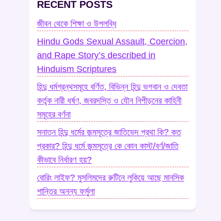
RECENT POSTS
জীবন থেকে শিক্ষা ও উপলব্ধি
Hindu Gods Sexual Assault, Coercion,
and Rape Story’s described in
Hinduism Scriptures
হিন্দু ধর্মগ্রন্থসমূহে বর্ণিত, বিভিন্ন হিন্দু ভগবান ও দেবতা
কর্তৃক নারী ধর্ষণ, জবরদস্তি ও যৌন নিপীড়নের কাহিনী
সমূহের বর্ণনা
সনাতন হিন্দু ধর্মের জন্মসূত্রে জাতিভেদ প্রথা কি? কত
প্রকার? হিন্দু ধর্মে জন্মসূত্রে কে কোন কাস্ট/বর্ণ/জাতি
কীভাবে নির্ধারণ হয়?
বোরিং লাইফ? মুসলিমদের রুটিনে লুকিয়ে আছে মানসিক
শান্তির অনন্য ফর্মুলা