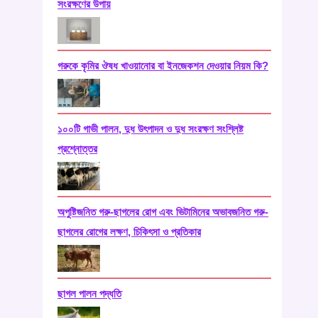
সংরক্ষণের উপায়
গরুকে কৃমির ঔষধ খাওয়ানোর বা ইনজেকশন দেওয়ার নিয়ম কি?
১০০টি গাভী পালন, দুধ উৎপাদন ও দুধ সংরক্ষণ সংশ্লিষ্ট
প্রশ্নোত্তর
অপুষ্টিজনিত গরু-ছাগলের রোগ এবং ভিটামিনের অভাবজনিত গরু-
ছাগলের রোগের লক্ষণ, চিকিৎসা ও প্রতিকার
ছাগল পালন পদ্ধতি