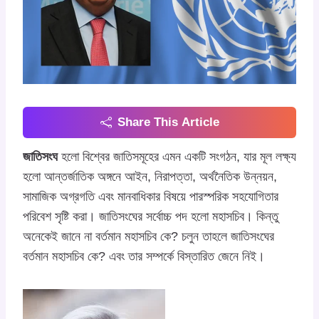
Share This Article
জাতিসংঘ
হলো বিশ্বের জাতিসমূহের এমন একটি সংগঠন, যার মূল লক্ষ্য
হলো আন্তর্জাতিক অঙ্গনে আইন, নিরাপত্তা, অর্থনৈতিক উন্নয়ন,
সামাজিক অগ্রগতি এবং মানবাধিকার বিষয়ে পারস্পরিক সহযোগিতার
পরিবেশ সৃষ্টি করা। জাতিসংঘের সর্বোচ্চ পদ হলো মহাসচিব। কিন্তু
অনেকেই জানে না বর্তমান মহাসচিব কে? চলুন তাহলে জাতিসংঘের
বর্তমান মহাসচিব কে? এবং তার সম্পর্কে বিস্তারিত জেনে নিই।