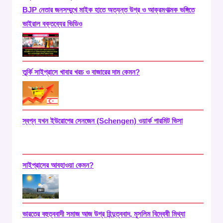
BJP নেতার জনসম্মুখে মাইক হাতে অত্যন্ত উগ্র ও আক্রমণাত্মক ভঙ্গিতে
ভাইরাল বক্তব্যের ভিডিও
তুর্কি সাইপ্রাসে খাবার খরচ ও বাজারের দাম কেমন?
স্বপ্ন যখন ইউরোপের সেনজেন (Schengen) ওয়ার্ক পারমিট ভিসা
সাইপ্রাসের আবহাওয়া কেমন?
ভারতের বহুত্ববাদী সমাজ আজ উগ্র হিন্দুত্ববাদ, মুসলিম বিদ্বেষী মিথ্যা