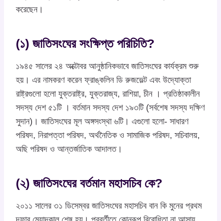
করেছেন।
(১) জাতিসংঘের সংক্ষিপ্ত পরিচিতি?
১৯৪৫ সালের ২৪ অক্টোবর আনুষ্ঠানিকভাবে জাতিসংঘের কার্যক্রম শুরু
হয়। এর নামকরণ করেন ফ্রাঙ্কলিন ডি রুজভেল্ট এবং উদ্যোক্তা
রাষ্ট্রগুলো হলো যুক্তরাষ্ট্র, যুক্তরাজ্য, রাশিয়া, চীন । প্রতিষ্ঠাকালীন
সদস্য দেশ ৫১টি । বর্তমান সদস্য দেশ ১৯৩টি (সর্বশেষ সদস্য দক্ষিণ
সুদান)। জাতিসংঘের মূল অঙ্গসংস্থা ৬টি। এগুলো হলো- সাধারণ
পরিষদ, নিরাপত্তা পরিষদ, অর্থনৈতিক ও সামাজিক পরিষদ, সচিবালয়,
অছি পরিষদ ও আন্তর্জাতিক আদালত।
(২) জাতিসংঘের বর্তমান মহাসচিব কে?
২০১১ সালের ৩১ ডিসেম্বর জাতিসংঘের মহাসচিব বান কি মুনের প্রথম
দফার মেয়াদকাল শেষ হয়। পরবর্তীতে কোনরূপ বিরোধিতা না আসায়