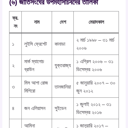
(৬) জাতিসংঘের উপমহাসচিবদের তালিকা
ক্র.
নাম
দেশ
মেয়াদকাল
নং
২ মার্চ ১৯৯৮ – ৩১ মার্চ
১
লুইসি ফ্রেশেট
কানাডা
২০০৬
মার্ক ম্যালোচ
১ এপ্রিল ২০০৬ – ৩১
২
যুক্তরাজ্য
ব্রাউন
ডিসেম্বর ২০০৬
মিস আশা রোজ
৫ জানুয়ারি ২০০৭ – ৩০
৩
তানজানিয়া
মিগিরো
জুন ২০১২
১ জুলাই ২০১২ – ৩১
৪
জন এলিয়াসন
সুইডেন
ডিসেম্বর ২০১৬
আমিনা
১ জানুয়ারি ২০১৭ –